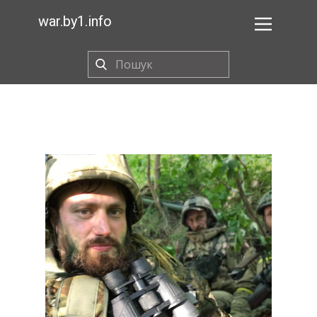
war.by1.info
BY1
Галоўная
Пра праект