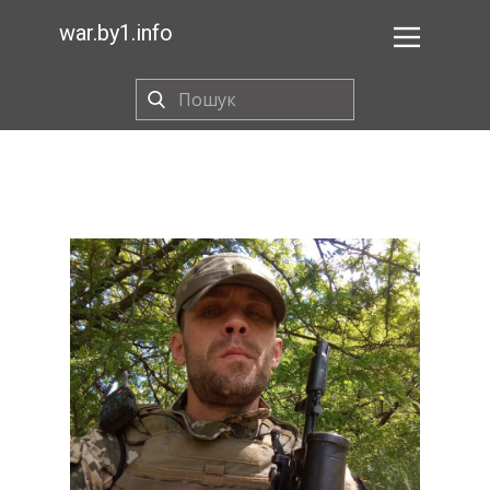
war.by1.info
BY1
Галоўная
Пра праект